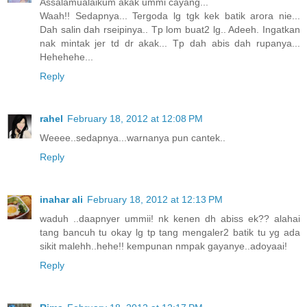
Assalamualaikum akak ummi cayang...
Waah!! Sedapnya... Tergoda lg tgk kek batik arora nie...
Dah salin dah rseipinya.. Tp lom buat2 lg.. Adeeh. Ingatkan
nak mintak jer td dr akak... Tp dah abis dah rupanya...
Hehehehe...
Reply
rahel
February 18, 2012 at 12:08 PM
Weeee..sedapnya...warnanya pun cantek..
Reply
inahar ali
February 18, 2012 at 12:13 PM
waduh ..daapnyer ummii! nk kenen dh abiss ek?? alahai
tang bancuh tu okay lg tp tang mengaler2 batik tu yg ada
sikit malehh..hehe!! kempunan nmpak gayanye..adoyaai!
Reply