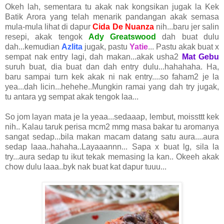
Okeh lah, sementara tu akak nak kongsikan jugak la Kek
Batik Arora yang telah menarik pandangan akak semasa
mula-mula lihat di dapur
Cida De Nuanza
nih...baru jer salin
resepi, akak tengok
Ady Greatswood
dah buat dulu
dah...kemudian
Azlita
jugak, pastu
Yatie
... Pastu akak buat x
sempat nak entry lagi, dah makan...akak usha2
Mat Gebu
suruh buat, dia buat dan dah entry dulu...hahahaha. Ha,
baru sampai turn kek akak ni nak entry....so faham2 je la
yea...dah licin...hehehe..Mungkin ramai yang dah try jugak,
tu antara yg sempat akak tengok laa...
So jom layan mata je la yeaa...sedaaap, lembut, moissttt kek
nih.. Kalau taruk perisa mcm2 mmg masa bakar tu aromanya
sangat sedap...bila makan macam datang satu aura....aura
sedap laaa..hahaha..Layaaannn... Sapa x buat lg, sila la
try...aura sedap tu ikut tekak memasing la kan.. Okeeh akak
chow dulu laaa..byk nak buat kat dapur tuuu...