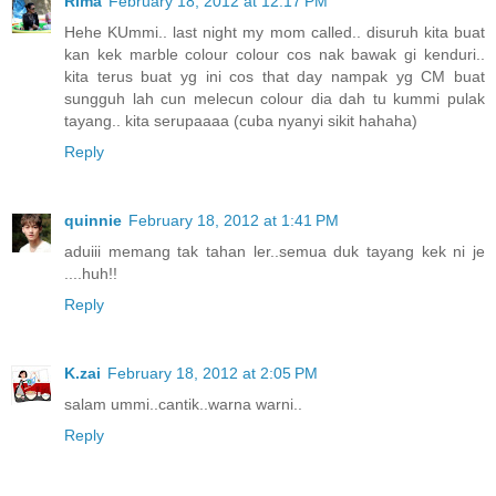
Rima
February 18, 2012 at 12:17 PM
Hehe KUmmi.. last night my mom called.. disuruh kita buat
kan kek marble colour colour cos nak bawak gi kenduri..
kita terus buat yg ini cos that day nampak yg CM buat
sungguh lah cun melecun colour dia dah tu kummi pulak
tayang.. kita serupaaaa (cuba nyanyi sikit hahaha)
Reply
quinnie
February 18, 2012 at 1:41 PM
aduiii memang tak tahan ler..semua duk tayang kek ni je
....huh!!
Reply
K.zai
February 18, 2012 at 2:05 PM
salam ummi..cantik..warna warni..
Reply