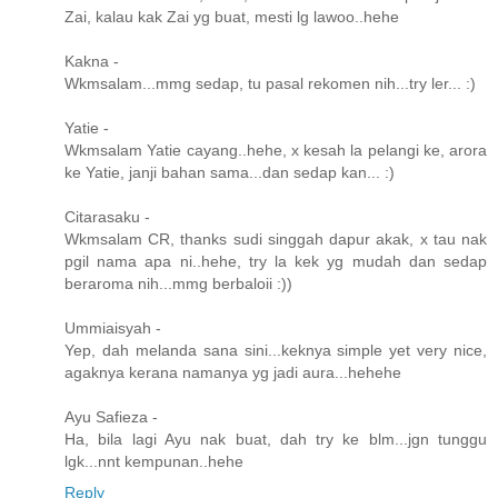
Zai, kalau kak Zai yg buat, mesti lg lawoo..hehe
Kakna -
Wkmsalam...mmg sedap, tu pasal rekomen nih...try ler... :)
Yatie -
Wkmsalam Yatie cayang..hehe, x kesah la pelangi ke, arora
ke Yatie, janji bahan sama...dan sedap kan... :)
Citarasaku -
Wkmsalam CR, thanks sudi singgah dapur akak, x tau nak
pgil nama apa ni..hehe, try la kek yg mudah dan sedap
beraroma nih...mmg berbaloii :))
Ummiaisyah -
Yep, dah melanda sana sini...keknya simple yet very nice,
agaknya kerana namanya yg jadi aura...hehehe
Ayu Safieza -
Ha, bila lagi Ayu nak buat, dah try ke blm...jgn tunggu
lgk...nnt kempunan..hehe
Reply