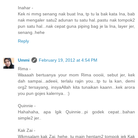
Inahar -
Kek ni mmg senang nak buat Ina, tp tu la bak kata Ina, bab
nak mengaler satu2 adunan tu satu hal..pastu nak tompok2
pun satu hal...nak cepat guna piping bag je la Ina, layer jer,
senang..hehe
Reply
Ummi
February 19, 2012 at 4:54 PM
Rima -
Waaaah bertuanya your mom Rima oooiii, sebut jer, kek
dah sampai...adeeii, terlalu rajin you...tp tu la kan, demi
org2 tersayang, insyaAllah kita tunaikan kaann...kek arora
you pun gojes kalernya.. :)
Quinnie -
Hahahaha, apa lgik Quinnie...pi godek cepat...bahan
simple2 jer..
Kak Zai -
Wkmsalam kak Zai, hehe, tu main hentam2 tompok jek Kak