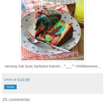
senang nak buat, berbaloi-baloiiii... ^___^ i liiiikkkeeeee...
Ummi
at
9:25 AM
Share
25 comments: