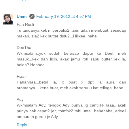
Ummi
February 19, 2012 at 4:57 PM
Faa.Rosli -
Tu tandanya kek ni berbaloi2...semudah membuat, sesedap
makan, ala2 kek butter dulu2...i liiikee..hehe
DeeTha -
Wkmsalam..yuk sudah berasap dapur ke Deet, meh
masuk...kek dah licin, akak jamu roti sapu butter jek la,
boleh? Hehhee..
Fiza -
Hahahhaa...betul la, x buat x dpt la aura dan
aromanya....kena buat, meh akak seruuu kat telinga..hehe
Ady -
Wkmsalam Ady, tengok Ady punya lg cantiiikk laaa...akak
punya nak cepat2 jer, tomfok2 tahi unta...hahahaha, adeeii
ampuunn gurau je Ady..
Reply