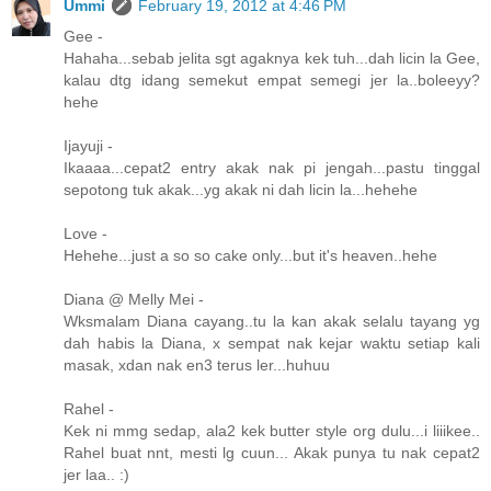
Ummi
February 19, 2012 at 4:46 PM
Gee -
Hahaha...sebab jelita sgt agaknya kek tuh...dah licin la Gee,
kalau dtg idang semekut empat semegi jer la..boleeyy?
hehe
Ijayuji -
Ikaaaa...cepat2 entry akak nak pi jengah...pastu tinggal
sepotong tuk akak...yg akak ni dah licin la...hehehe
Love -
Hehehe...just a so so cake only...but it's heaven..hehe
Diana @ Melly Mei -
Wksmalam Diana cayang..tu la kan akak selalu tayang yg
dah habis la Diana, x sempat nak kejar waktu setiap kali
masak, xdan nak en3 terus ler...huhuu
Rahel -
Kek ni mmg sedap, ala2 kek butter style org dulu...i liiikee..
Rahel buat nnt, mesti lg cuun... Akak punya tu nak cepat2
jer laa.. :)