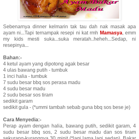
Sebenarnya dinner kelmarin tak tau dah nak masak apa
ayam ni...Tapi ternampak resepi ni kat rmh
Mamasya
, emm
my kids mesti suka...suka meratah..heheh...Sedap, ni
resepinya...
Bahan:-
4 ketul ayam yang dipotong agak besar
4 ulas bawang putih - tumbuk
1 inci halia - tumbuk
7 sudu besar bbq sos perasa madu
4 sudu besar madu
2 sudu besar sos tiram
sedikit garam
sedikit gula - (*ummi tambah sebab guna bbq sos bese je)
Cara Menyedia:-
Perap ayam dengan halia, bawang putih, sedikit garam, 4
sudu besar bbq sos, 2 sudu besar madu dan sos tiram
sekurang-kurangnya 30 minit (*lagi lama lagi sedap). Bakar