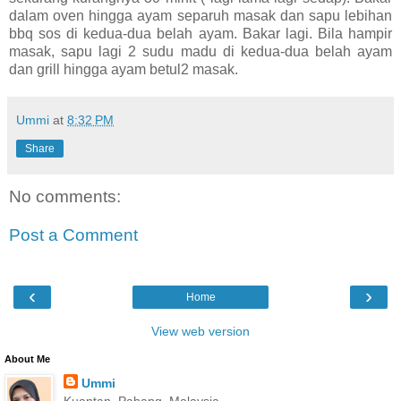
dalam oven hingga ayam separuh masak dan sapu lebihan
bbq sos di kedua-dua belah ayam. Bakar lagi. Bila hampir
masak, sapu lagi 2 sudu madu di kedua-dua belah ayam
dan grill hingga ayam betul2 masak.
Ummi
at
8:32 PM
Share
No comments:
Post a Comment
‹
›
Home
View web version
About Me
Ummi
Kuantan, Pahang, Malaysia