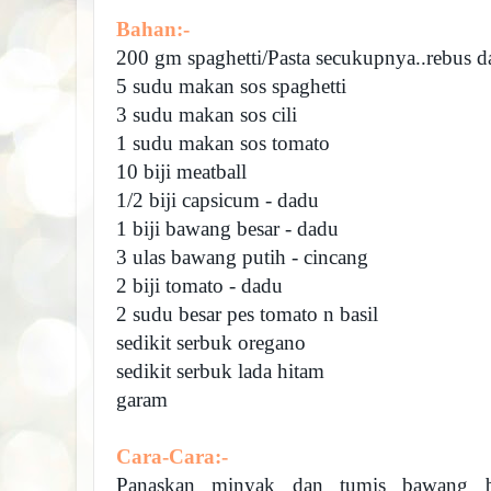
Bahan:-
200 gm spaghetti/Pasta secukupnya..rebus d
5 sudu makan sos spaghetti
3 sudu makan sos cili
1 sudu makan sos tomato
10 biji meatball
1/2 biji capsicum - dadu
1 biji bawang besar - dadu
3 ulas bawang putih - cincang
2 biji tomato - dadu
2 sudu besar pes tomato n basil
sedikit serbuk oregano
sedikit serbuk lada hitam
garam
Cara-Cara:-
Panaskan minyak dan tumis bawang b